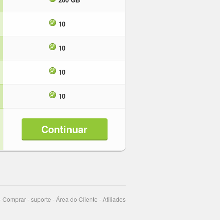
10
10
10
10
Continuar
-
Comprar
-
suporte
-
Área do Cliente
-
Afiliados