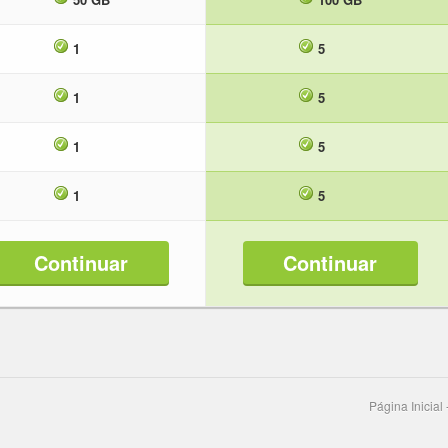
1
5
1
5
1
5
1
5
Continuar
Continuar
Página Inicial