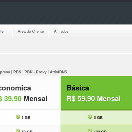
te
Área do Cliente
Afiliados
press
|
PBN
|
PBN - Proxy
|
AttiviDNS
conomica
Básica
$ 39,90
Mensal
R$ 59,90
Mensal
1 GB
5 GB
50 GB
100 GB