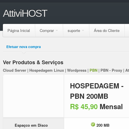
AttiviHOST
Página Inicial
Comprar
suporte
Área do Cliente
Efetuar nova compra
Ver Produtos & Serviços
Cloud Server
|
Hospedagem Linux
|
Wordpress
|
PBN
|
PBN - Proxy
|
A
HOSPEDAGEM -
PBN 200MB
R$ 45,90
Mensal
Espaçco em Disco
200 MB