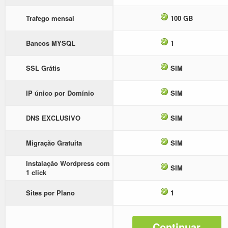
Trafego mensal
100 GB
Bancos MYSQL
1
SSL Grátis
SIM
IP único por Domínio
SIM
DNS EXCLUSIVO
SIM
Migração Gratuita
SIM
Instalação Wordpress com
SIM
1 click
Sites por Plano
1
Continuar